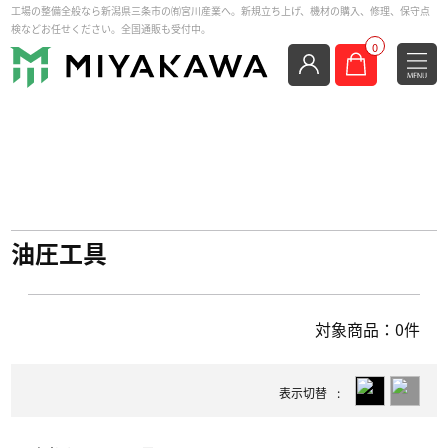
工場の整備全般なら新潟県三条市の㈲宮川産業へ。新規立ち上げ、機材の購入、修理、保守点
検などお任せください。全国通販も受付中。
0
油圧工具
対象商品：0件
表示切替