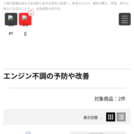
工場の整備全般なら新潟県三条市の㈲宮川産業へ。新規立ち上げ、機材の購入、修理、保守点
検などお任せください。全国通販も受付中。
0
エンジン不調の予防や改善
対象商品：2件
表示切替